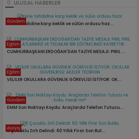
ULUSAL HABERLER
Gündem
Kene tehdidine karşı keklik ve sülün ordusu haz...
Eğitim
CUMHURBAŞKANI ERDOĞAN'DAN TAZİYE MESAJI: PIRIL ...
Eğitim
VELİLER OKULLARA GÜVENLİK GÖREVLİSİ İSTİYOR: OK...
Gündem
DMM Son Noktayı Koydu: Araçlarda Telefon Tutucu...
Asayiş
8 Çocuklu Zırh Delindi: 60 Yıllık Firar Son Bul...