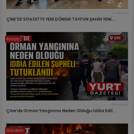
05.08.2026
ÇİNE'DE SİYASETTE YENİ DÖNEM! TAYFUN ŞAHİN YENİ...
Asayiş
05.08.2026
Çine’de Orman Yangınına Neden Olduğu İddia Edil...
Gündem