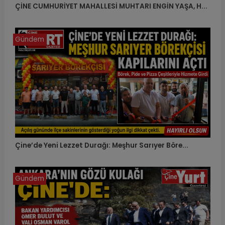
ÇİNE CUMHURİYET MAHALLESİ MUHTARI ENGİN YAŞA, H...
Gündem
Çine’de Yeni Lezzet Durağı: Meşhur Sarıyer Böre...
Gündem