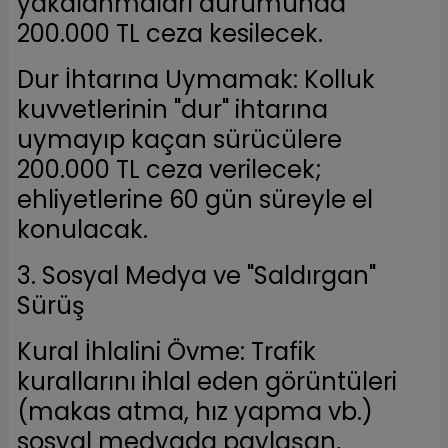
yakalanmaları durumunda
200.000 TL ceza kesilecek.
Dur İhtarına Uymamak: Kolluk
kuvvetlerinin "dur" ihtarına
uymayıp kaçan sürücülere
200.000 TL ceza verilecek;
ehliyetlerine 60 gün süreyle el
konulacak.
3. Sosyal Medya ve "Saldırgan"
Sürüş
Kural İhlalini Övme: Trafik
kurallarını ihlal eden görüntüleri
(makas atma, hız yapma vb.)
sosyal medyada paylaşan,