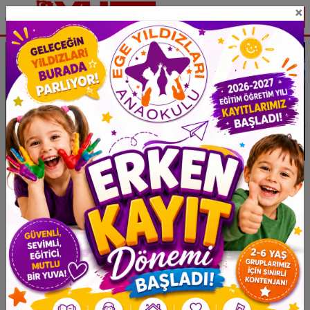
×
Eklenme : 28.02.2026
Haber Tipi: Ulusal Haber
Trafikte Af Yok Dönemi: Cumhuriyet
Tarihinin En Ağır Cezaları
Yürürlükte!