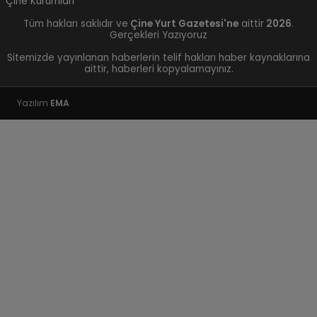
Çine Kurumları
Tüm hakları saklıdır ve
Çine Yurt Gazetesi'ne
aittir
2026
.
Gerçekleri Yazıyoruz
Sitemizde yayınlanan haberlerin telif hakları haber kaynaklarına
aittir, haberleri kopyalamayınız.
Yazılım
EMA