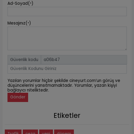
Ad-Soyad(
)
*
Mesajınız(
)
*
Güvenlik kodu
Yazılan yorumlar hiçbir şekilde cineyurt.com’un görüş ve
düşüncelerini yansıtmamaktadır. Yorumlar, yazan kişiyi
bağlayıcı niteliktedir.
Gönder
Etiketler
Trafik
ceza
yeni
dönem