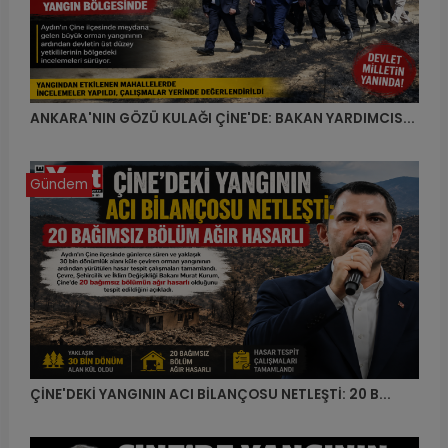
ANKARA'NIN GÖZÜ KULAĞI ÇİNE'DE: BAKAN YARDIMCIS...
Gündem
ÇİNE'DEKİ YANGININ ACI BİLANÇOSU NETLEŞTİ: 20 B...