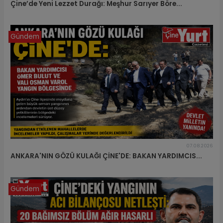
Çine’de Yeni Lezzet Durağı: Meşhur Sarıyer Böre...
Gündem
07.08.2026
ANKARA'NIN GÖZÜ KULAĞI ÇİNE'DE: BAKAN YARDIMCIS...
Gündem