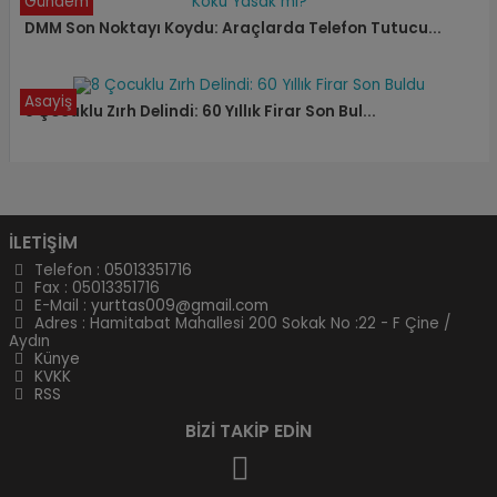
Gündem
DMM Son Noktayı Koydu: Araçlarda Telefon Tutucu...
Asayiş
8 Çocuklu Zırh Delindi: 60 Yıllık Firar Son Bul...
İLETİŞİM
Telefon :
05013351716
Fax : 05013351716
E-Mail :
yurttas009@gmail.com
Adres : Hamitabat Mahallesi 200 Sokak No :22 - F Çine /
Aydın
Künye
KVKK
RSS
BİZİ TAKİP EDİN