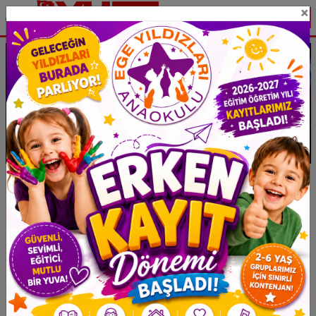
×
Eklenme : 04.03.2026
Haber Tipi: Uluslararası Haber
Erdoğan: Dünya Sistemi Çatır Çatır
Çatırdıyor