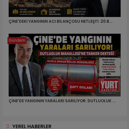
ÇİNE'DEKİ YANGININ ACI BİLANÇOSU NETLEŞTİ: 20 B...
Gündem
ÇİNE’DE YANGININ YARALARI SARILIYOR: DUTLUOLUK ...
YEREL HABERLER