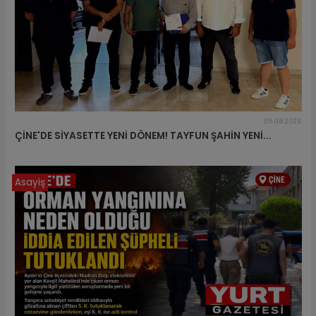
05.08.2026
ÇİNE'DE SİYASETTE YENİ DÖNEM! TAYFUN ŞAHİN YENİ...
Asayiş