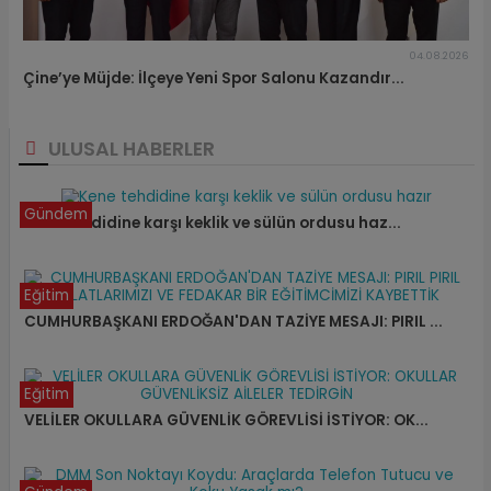
04.08.2026
Çine’ye Müjde: İlçeye Yeni Spor Salonu Kazandır...
ULUSAL HABERLER
Gündem
Kene tehdidine karşı keklik ve sülün ordusu haz...
Eğitim
CUMHURBAŞKANI ERDOĞAN'DAN TAZİYE MESAJI: PIRIL ...
Eğitim
VELİLER OKULLARA GÜVENLİK GÖREVLİSİ İSTİYOR: OK...