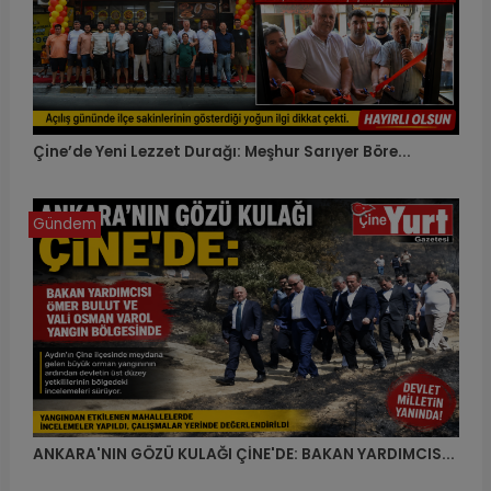
Çine’de Yeni Lezzet Durağı: Meşhur Sarıyer Böre...
Gündem
ANKARA'NIN GÖZÜ KULAĞI ÇİNE'DE: BAKAN YARDIMCIS...