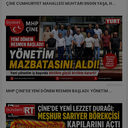
ÇİNE CUMHURİYET MAHALLESİ MUHTARI ENGİN YAŞA, H...
Siyaset
08.08.2026
MHP ÇİNE’DE YENİ DÖNEM RESMEN BAŞLADI: YÖNETİM ...
Gündem