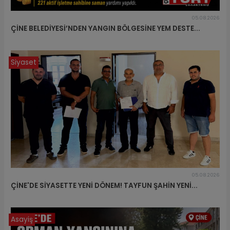
05.08.2026
ÇİNE BELEDİYESİ’NDEN YANGIN BÖLGESİNE YEM DESTE...
Siyaset
05.08.2026
ÇİNE'DE SİYASETTE YENİ DÖNEM! TAYFUN ŞAHİN YENİ...
Asayiş