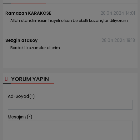
Ramazan KARAKÖSE
28.04.2024 14:01
Allah utandırmasın hayırlı olsun bereketli kazançlar diliyorum
Sezgin atasoy
28.04.2024 18:18
Bereketli kazançlar dilerim
YORUM YAPIN
Ad-Soyad(
)
*
Mesajınız(
)
*