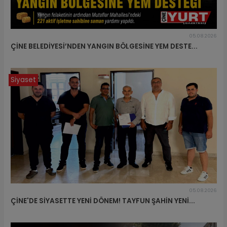
05.08.2026
ÇİNE BELEDİYESİ’NDEN YANGIN BÖLGESİNE YEM DESTE...
Siyaset
05.08.2026
ÇİNE'DE SİYASETTE YENİ DÖNEM! TAYFUN ŞAHİN YENİ...