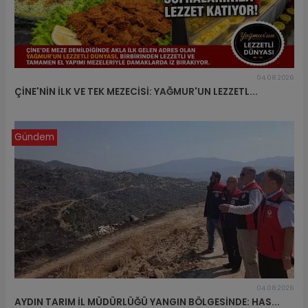
04.08.2026
ÇİNE'NİN İLK VE TEK MEZECİSİ: YAĞMUR'UN LEZZETL...
Gündem
04.08.2026
AYDIN TARIM İL MÜDÜRLÜĞÜ YANGIN BÖLGESİNDE: HAS...