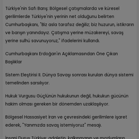
Türkiye'nin Safı Barış: Bölgesel çatışmalarda ve küresel
gerilimlerde Türkiye'nin yerinin net olduğunu belirten
Cumhurbaşkanı, "Biz asla tarafsız değiliz; biz huzurun, istikrarın
ve barışın yanındayız. Çatışma yerine müzakereyi, savaş
yerine sulhü savunuyoruz," ifadelerini kullandı.
Cumhurbaşkanı Erdoğan'ın Açıklamasından Öne Çıkan
Başlıklar
Sistem Eleştirisi II. Dünya Savaşı sonrası kurulan dünya sistemi
temelinden sarsılıyor.
Hukuk Vurgusu Güçlünün hukukunun değil, hukukun gücünün
hakim olması gereken bir dönemden uzaklaşılıyor.
Bölgesel Hassasiyet İran ve çevresindeki gerilimlere işaret
ederek, "Yanımızda savaş istemiyoruz" mesajı.
İnsani Duruş Türkiye; adaletin, kalkınmanın ve mazlumların